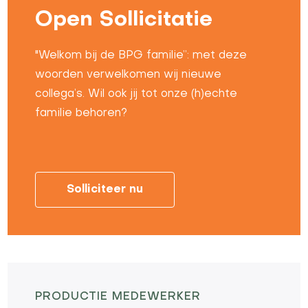
Open Sollicitatie
"Welkom bij de BPG familie”: met deze
woorden verwelkomen wij nieuwe
collega’s. Wil ook jij tot onze (h)echte
familie behoren?
Solliciteer nu
PRODUCTIE MEDEWERKER