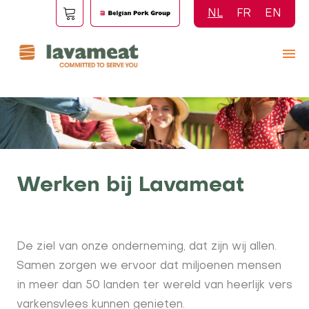
Overslaan
NL
FR
EN
en
naar
de
inhoud
gaan
Werken bij Lavameat
De ziel van onze onderneming, dat zijn wij allen.
Samen zorgen we ervoor dat miljoenen mensen
in meer dan 50 landen ter wereld van heerlijk vers
varkensvlees kunnen genieten.