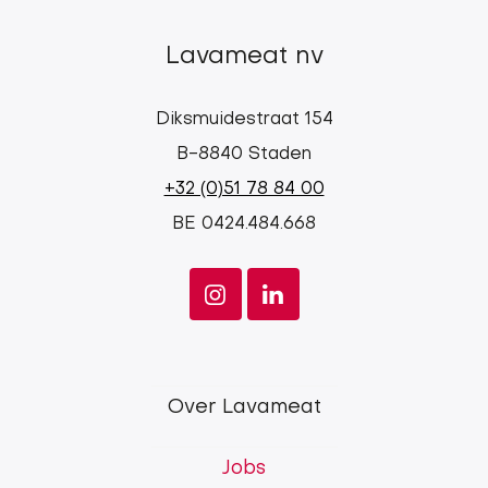
Lavameat nv
Diksmuidestraat 154
B-8840 Staden
+32 (0)51 78 84 00
BE 0424.484.668
Lavameat
Over Lavameat
main
Jobs
menu