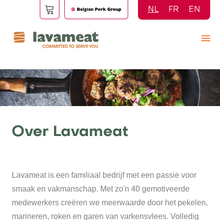
Overslaan
NL
FR
EN
en
naar
de
inhoud
gaan
Over Lavameat
Lavameat is een familiaal bedrijf met een passie voor
smaak en vakmanschap. Met zo'n 40 gemotiveerde
medewerkers creëren we meerwaarde door het pekelen,
marineren, roken en garen van varkensvlees. Volledig