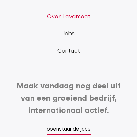
Lavameat
Over Lavameat
main
Jobs
menu
Contact
Maak vandaag nog deel uit
van een groeiend bedrijf,
internationaal actief.
openstaande jobs